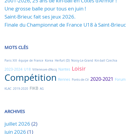
2001-2026, 25 ans de kin-ball en Côtes d’Armor !
Une grosse balle pour tous en juin !
Saint-Brieuc fait ses jeux 2026.
Finale du Championnat de France U18 à Saint-Brieuc
MOTS CLÉS
Paris XIII
équipe de France
Korea
Herfurt (D)
Noisy-Le-Grand
Kin-ball Czechia
Loisir
2023-2024
U18
Nantes
Villeneuve-d'Ascq
Compétition
2020-2021
Rennes
Forum
Ponts-de-Cé
FIKB
KLAC
2019-2020
AG
ARCHIVES
juillet 2026
(2)
juin 2026
(1)