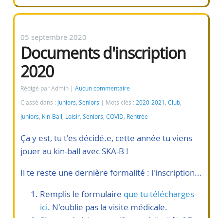
05 septembre 2020
Documents d'inscription
2020
Rédigé par Admin
Aucun commentaire
Classé dans :
Juniors
,
Seniors
Mots clés :
2020-2021
,
Club
,
Juniors
,
Kin-Ball
,
Loisir
,
Seniors
,
COVID
,
Rentrée
Ça y est, tu t'es décidé.e, cette année tu viens
jouer au kin-ball avec SKA-B !
Il te reste une dernière formalité : l'inscription...
Remplis le formulaire
que tu télécharges
ici
. N'oublie pas la visite médicale.