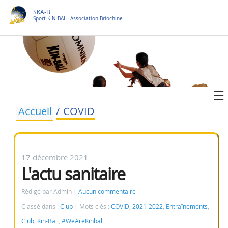
SKA-B
Sport KIN-BALL Association Briochine
Accueil
COVID
17 décembre 2021
L'actu sanitaire
Rédigé par Admin
Aucun commentaire
Classé dans :
Club
Mots clés :
COVID
,
2021-2022
,
Entraînements
,
Club
,
Kin-Ball
,
#WeAreKinball