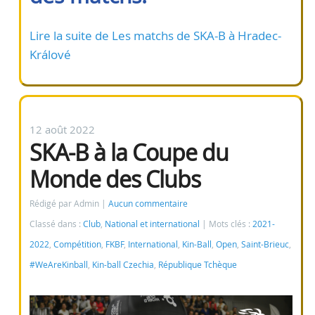
Lire la suite de Les matchs de SKA-B à Hradec-
Králové
12 août 2022
SKA-B à la Coupe du
Monde des Clubs
Rédigé par Admin
Aucun commentaire
Classé dans :
Club
,
National et international
Mots clés :
2021-
2022
,
Compétition
,
FKBF
,
International
,
Kin-Ball
,
Open
,
Saint-Brieuc
,
#WeAreKinball
,
Kin-ball Czechia
,
République Tchèque