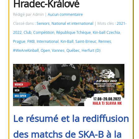
Hradec-Králové
Rédigé par Admin
Aucun commentaire
Classé dans :
Seniors
,
National et international
Mots clés :
2021-
2022
,
Club
,
Compétition
,
République Tchèque
,
Kin-ball Czechia
,
Prague
,
FIKB
,
International
,
Kin-Ball
,
Saint-Brieuc
,
Rennes
,
#WeAreKinball
,
Open
,
Vannes
,
Québec
,
Herfurt (D)
Le résumé et la rediffusion
des matchs de SKA-B à la