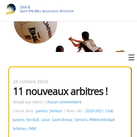
SKA-B
Sport KIN-BALL Association Briochine
26 octobre 2020
11 nouveaux arbitres !
Rédigé par Admin
Aucun commentaire
Classé dans :
Juniors
,
Seniors
Mots clés :
2020-2021
,
Club
,
Juniors
,
Kin-Ball
,
Loisir
,
Saint-Brieuc
,
Seniors
,
#WeAreKinball
,
Arbitres
,
FKBF