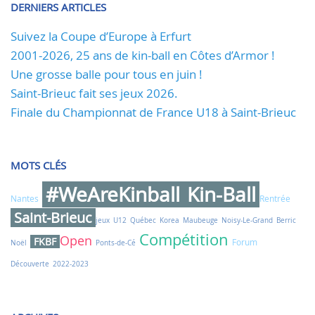
DERNIERS ARTICLES
Suivez la Coupe d’Europe à Erfurt
2001-2026, 25 ans de kin-ball en Côtes d’Armor !
Une grosse balle pour tous en juin !
Saint-Brieuc fait ses jeux 2026.
Finale du Championnat de France U18 à Saint-Brieuc
MOTS CLÉS
#WeAreKinball
Kin-Ball
Nantes
Rentrée
Saint-Brieuc
jeux
U12
Québec
Korea
Maubeuge
Noisy-Le-Grand
Berric
Compétition
Open
FKBF
Forum
Noël
Ponts-de-Cé
Découverte
2022-2023