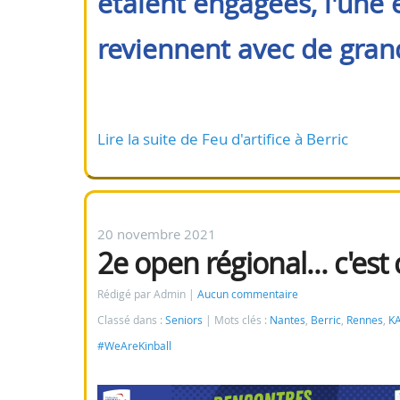
étaient engagées, l'une 
reviennent avec de grand
Lire la suite de Feu d'artifice à Berric
20 novembre 2021
2e open régional... c'est
Rédigé par Admin
Aucun commentaire
Classé dans :
Seniors
Mots clés :
Nantes
,
Berric
,
Rennes
,
K
#WeAreKinball