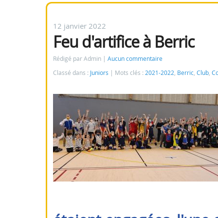
12 janvier 2022
Feu d'artifice à Berric
Rédigé par Admin
Aucun commentaire
Classé dans :
Juniors
Mots clés :
2021-2022
,
Berric
,
Club
,
Co