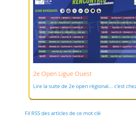
2e Open Ligue Ouest
Lire la suite de 2e open régional... c'est che
Fil RSS des articles de ce mot clé