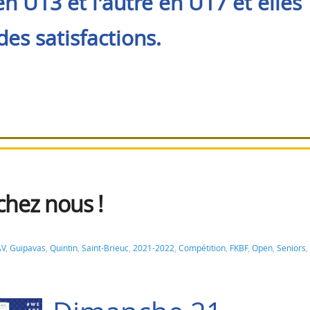
en U13 et l'autre en U17 et elles
es satisfactions.
 chez nous !
AV
,
Guipavas
,
Quintin
,
Saint-Brieuc
,
2021-2022
,
Compétition
,
FKBF
,
Open
,
Seniors
,