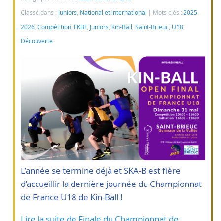
Classé dans :
Juniors
,
National et international
Mots clés :
2025-
2026
,
Compétition
,
FKBF
,
Juniors
,
Kin-Ball
,
Saint-Brieuc
,
U18
,
Découverte
L’année se termine déjà et SKA-B est fière
d’accueillir la dernière journée du Championnat
de France U18 de Kin-Ball !
Lire la suite de Finale du Championnat de