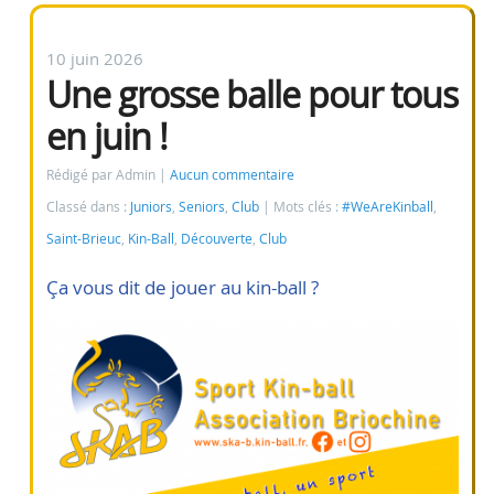
10 juin 2026
Une grosse balle pour tous
en juin !
Rédigé par Admin
Aucun commentaire
Classé dans :
Juniors
,
Seniors
,
Club
Mots clés :
#WeAreKinball
,
Saint-Brieuc
,
Kin-Ball
,
Découverte
,
Club
Ça vous dit de jouer au kin-ball ?