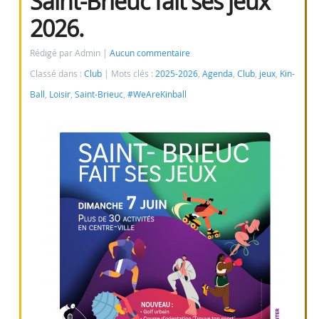
Saint-Brieuc fait ses jeux
2026.
Rédigé par Admin
Aucun commentaire
Classé dans :
Club
Mots clés :
2025-2026
,
Agenda
,
Club
,
jeux
,
Kin-
Ball
,
Loisir
,
Saint-Brieuc
,
#WeAreKinball