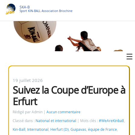
SKA-B
Sport KIN-BALL Association Briochine
19 juillet 2026
Suivez la Coupe d’Europe à
Erfurt
Rédigé par Admin
Aucun commentaire
Classé dans :
National et international
Mots clés :
#WeAreKinball
,
Kin-Ball
,
International
,
Herfurt (D)
,
Guipavas
,
équipe de France
,